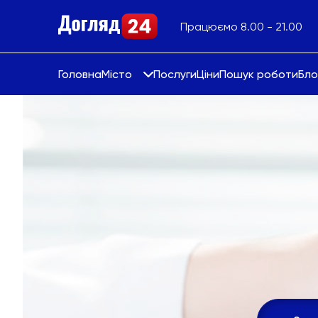
Працюємо 8.00 - 21.00
Головна
Місто
Послуги
Ціни
Пошук роботи
Бло