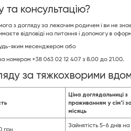
 та консультацію?
ога з догляду за лежачим родичем і ви не зна
имаєте відповіді на питання і допомогу в офор
 будь-яким месенджером або
номером +38 063 02 12 407 з 8.00 до 21.00.
гляду за тяжкохворими вдо
Ціна доглядальниці з
сть
проживанням у сім’ї з
місяць
Зайнятість 5-6 днів на
0 грн