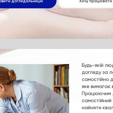
овити доглядальницю
Хочу працювати
Будь-якій лю
догляду за 
самостійно 
яке вимагає 
Працюючим 
самостійний 
найняти ква