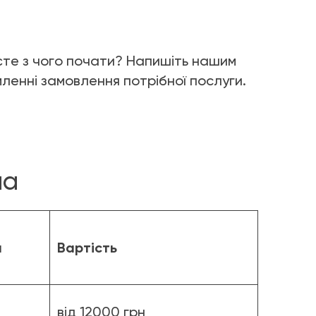
єте з чого почати? Напишіть нашим
мленні замовлення потрібної послуги.
ма
а
Вартість
від 12000 грн