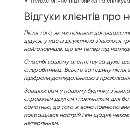
Психологічна підтримка та спілкува
Відгуки клієнтів про
Після того, як ми найняли доглядальн
дідуся, у нас із дружиною з’явилося тр
найголовніше, що він тепер під нагля
Спасибі вашому агентству за дуже шв
співробітника. Всього за годину після
підібрали доглядальницю з проживання
Завдяки вам у нашому будинку з’явила
справжнім другом і помічником для ба
самотньо, до того ж вона повністю вик
покращився настрій і він щодня чекає 
нетерпінням.