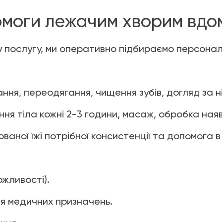
омоги лежачим хворим вдо
у послугу, ми оперативно підбираємо персонал
ання, переодягання, чищення зубів, догляд за н
ня тіла кожні 2-3 години, масаж, обробка наяв
аної їжі потрібної консистенції та допомога в 
жливості).
ня медичних призначень.