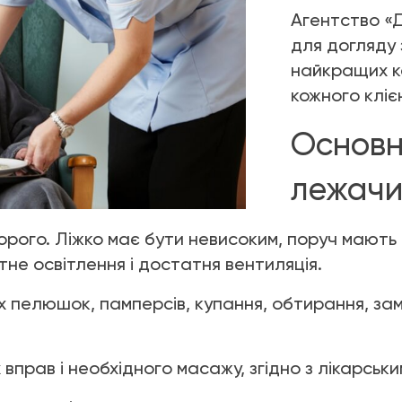
Агентство «Д
для догляду
найкращих ка
кожного кліє
Основн
лежачи
орого. Ліжко має бути невисоким, поруч мають 
тне освітлення і достатня вентиляція.
х пелюшок, памперсів, купання, обтирання, замі
вправ і необхідного масажу, згідно з лікарськ