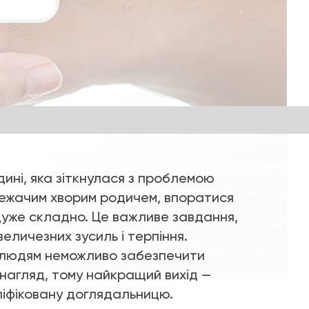
дині, яка зіткнулася з проблемою
лежачим хворим родичем, впоратися
дуже складно. Це важливе завдання,
величезних зусиль і терпіння.
людям неможливо забезпечити
нагляд, тому найкращий вихід —
ліфіковану доглядальницю.