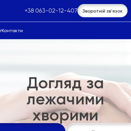
+38 063-02-12-407
Зворотній зв'язок
г
Контакти
Догляд за
лежачими
хворими