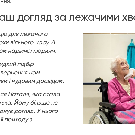
ння.
 наш догляд за лежачими х
ицю для лежачого
охи вільного часу. А
дом надійної людини.
идкий підбір
 звернення нам
м і чудовим досвідом.
ся Наталя, яка стала
тька. Йому більше не
онує догляд. У нього
її приходу з