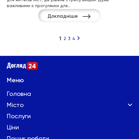
важливими є прогулянки для…
Докладніше
1
2
3
4
Навігація
за
записами
Меню
Головна
Місто
Послуги
Ціни
Пошук роботи