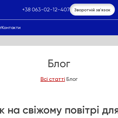
+38 063-02-12-407
Зворотній зв'язок
г
Контакти
Блог
Всі статті
Блог
 на свіжому повітрі дл