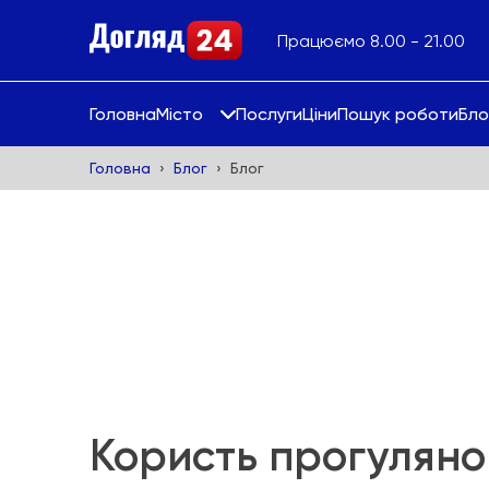
Працюємо 8.00 - 21.00
Головна
Місто
Послуги
Ціни
Пошук роботи
Бло
Головна
Блог
Блог
Користь прогулянок