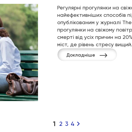
Регулярні прогулянки на свіж
найефективніших способів пі
опублікованим у журналі The 
прогулянки на свіжому повіт
смерті від усіх причин на 2
міст, де рівень стресу вищи
Докладніше
1
2
3
4
Навігація