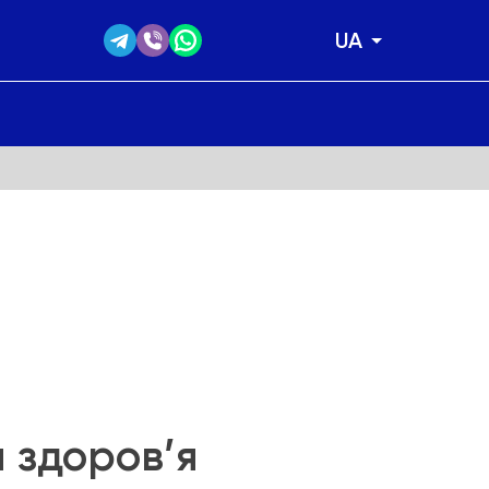
UA
я здоров’я