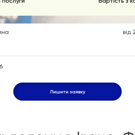
 послуги
Вартість з к
ина
від 
6
Лишити заявку