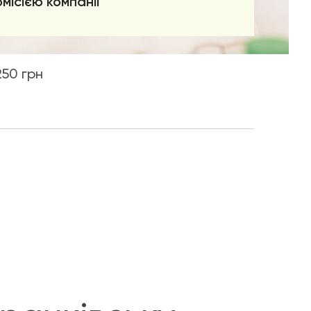
омісією компанії
250 грн