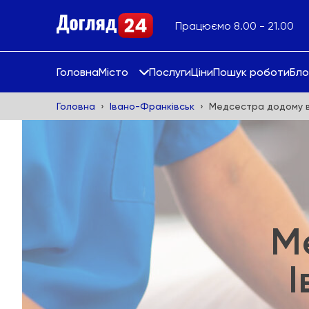
Працюємо 8.00 - 21.00
Головна
Місто
Послуги
Ціни
Пошук роботи
Бло
Головна
Івано-Франківськ
Медсестра додому в
М
І