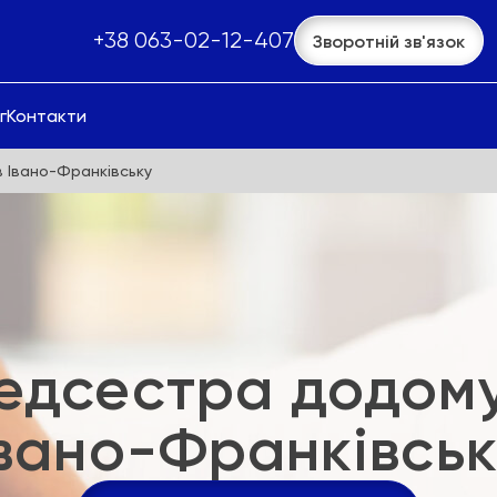
+38 063-02-12-407
Зворотній зв'язок
г
Контакти
 Івано-Франківську
едсестра додому
вано-Франківськ