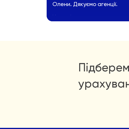
Олени. Дякуємо агенції.
Наталія
Підберем
урахува