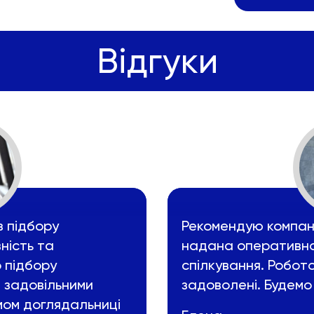
Відгуки
з підбору
Рекомендую компані
ність та
надана оперативно
о підбору
спілкування. Робот
 задовільними
задоволені. Будемо
мом доглядальниці