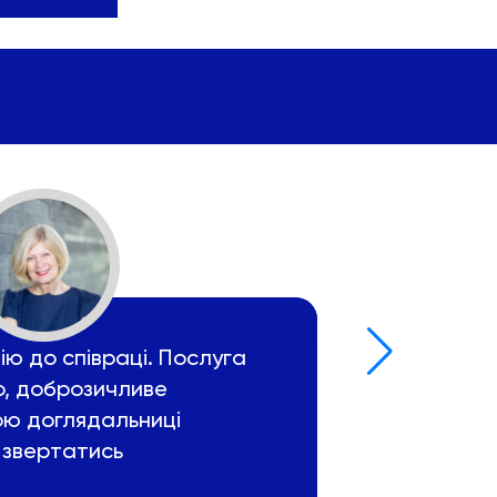
ю до співраці. Послуга
Дякую агент
, доброзичливе
доглядальни
ою доглядальниці
Агенція завж
 звертатись
договір, пр
працювати