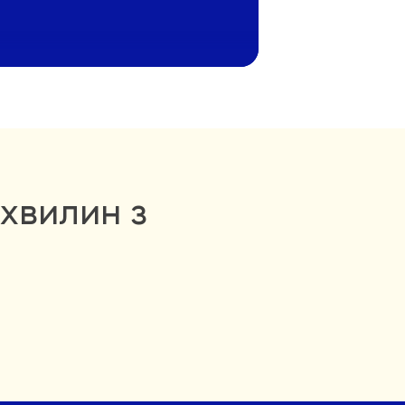
Яна
хвилин з