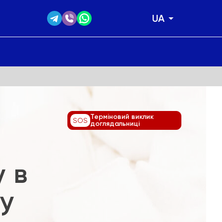
UA
Терміновий виклик
SOS
доглядальниці
 в
у