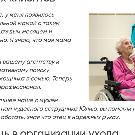
, у меня появилось
ольной мамой с таким
 каждым месяцем и
но. Я знаю, что моя мама
 вашему агентству и
ративному поиску
мощника в семью. Теперь
 профессионал.
лучшее наше с мужем
 нам чудесного сотрудника Юлию, вы помогли 
аботать, зная что отец в надежных руках.
щь в организации ухода