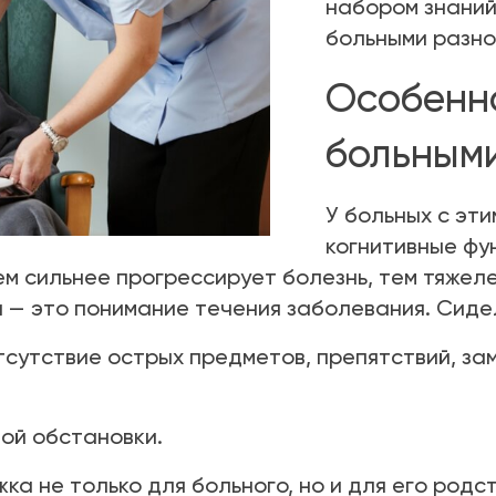
набором знаний
больными разно
Особенно
больным
У больных с эт
когнитивные фун
ем сильнее прогрессирует болезнь, тем тяжеле
 — это понимание течения заболевания. Сиде
тсутствие острых предметов, препятствий, за
ой обстановки.
а не только для больного, но и для его родс