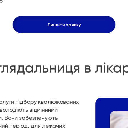
6
день/ніч
10
Лишити заявку
обово
10
глядальниця в ліка
слуги підбору кваліфікованих
 володіють відмінними
и. Вони забезпечують
ний період, для лежачих