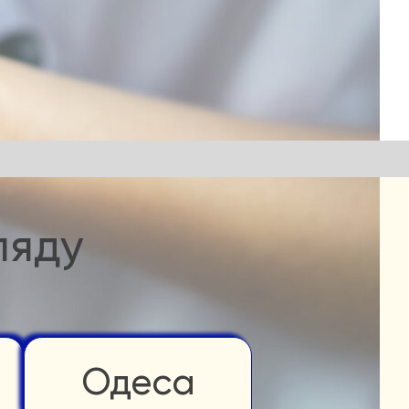
ляду
Одеса