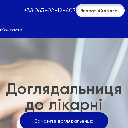
+38 063-02-12-407
Зворотній зв'язок
г
Контакти
Доглядальниця
до лікарні
Замовити доглядальницю