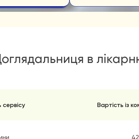
оглядальниця в лікар
 сервісу
Вартість із к
ини
42