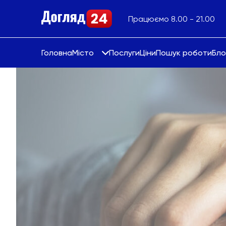
Працюємо 8.00 - 21.00
Головна
Місто
Послуги
Ціни
Пошук роботи
Бло