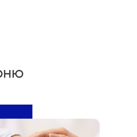
25 грн
75 грн
рню