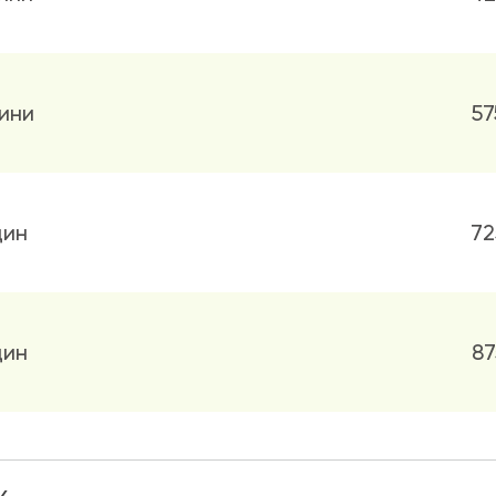
ини
57
дин
72
дин
87
день/ніч
92