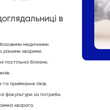
доглядальниці в
з базовими медичними
з різними хворими.
іні постільної білизни.
жнів.
 та приймання ліків.
ої фізкультури за потреби.
римка хворого.