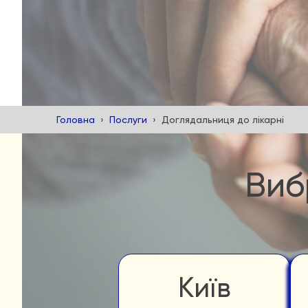
Головна
Послуги
Доглядальниця до лікарні
Виб
Київ