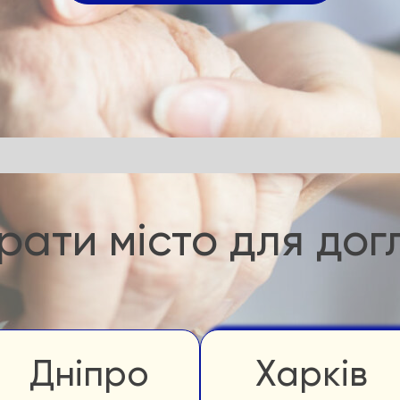
рати місто для дог
Дніпро
Харків