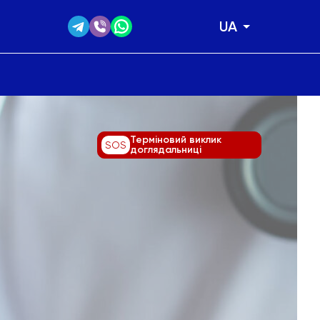
UA
Терміновий виклик
SOS
доглядальниці