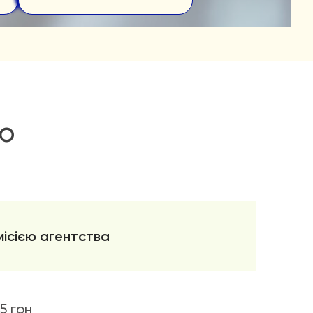
ню
омісією агентства
5 грн