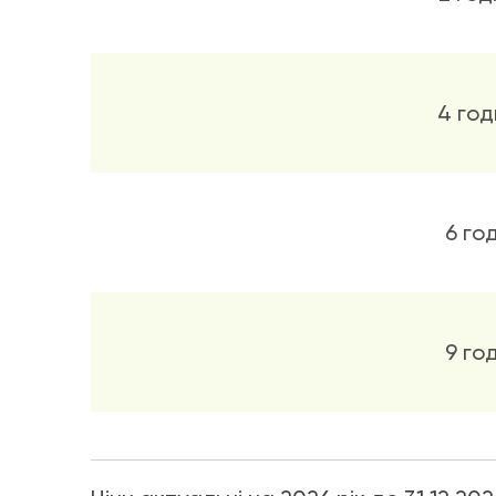
4 год
6 го
9 го
10 годин 