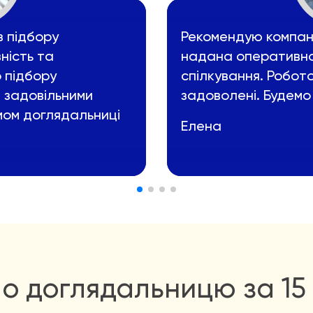
з підбору
Рекомендую компані
ність та
надана оперативно
о підбору
спілкування. Робот
 задовільними
задоволені. Будемо
мом доглядальниці
Елена
о доглядальницю за 15 