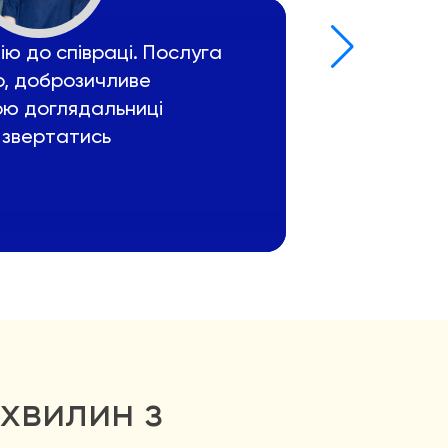
ю до співраці. Послуга
Дякую агент
, доброзичливе
доглядальни
ою доглядальниці
Агенція завж
 звертатись
договір, пр
працювати
Яна
хвилин з