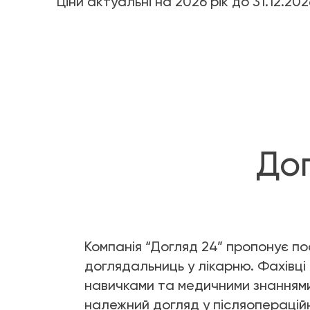
Ціни актуальні на 2026 рік до 31.12.202
12 годин 
Цілод
До
Компанія “Догляд 24” пропонує по
доглядальниць у лікарню. Фахівці
навичками та медичними знанням
належний догляд у післяоперацій