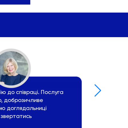
ю до співраці. Послуга
Дякую агент
, доброзичливе
доглядальни
ою доглядальниці
Агенція завж
 звертатись
договір, пр
працювати