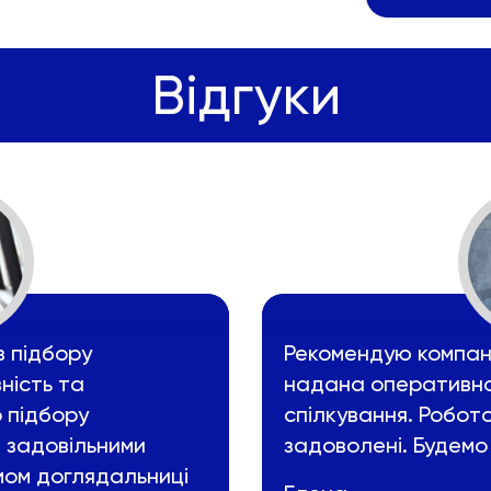
Відгуки
з підбору
Рекомендую компані
ність та
надана оперативно
о підбору
спілкування. Робот
 задовільними
задоволені. Будемо
мом доглядальниці