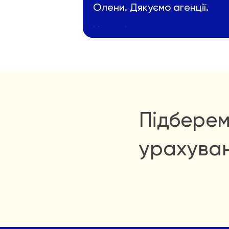
Олени. Дякуємо агенції.
Наталія
Підберем
урахува