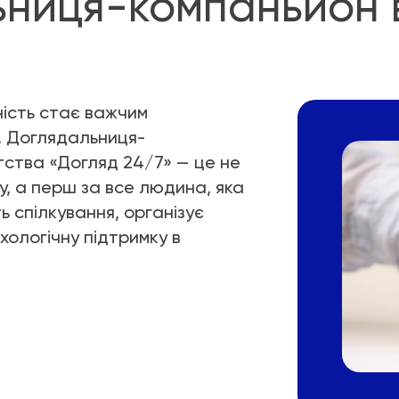
ниця-компаньйон 
ність стає важчим
и. Доглядальниця-
тства «Догляд 24/7» — це не
, а перш за все людина, яка
 спілкування, організує
хологічну підтримку в