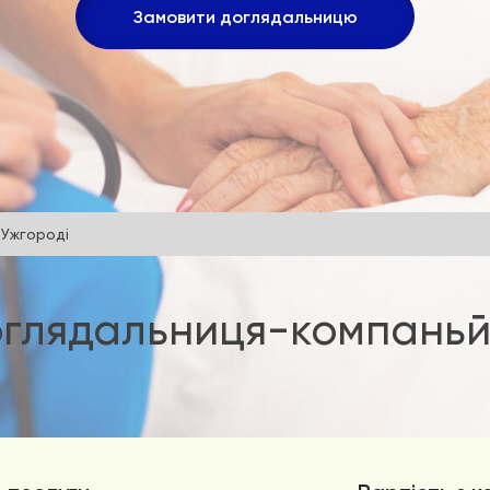
Замовити доглядальницю
 Ужгороді
глядальниця-компань