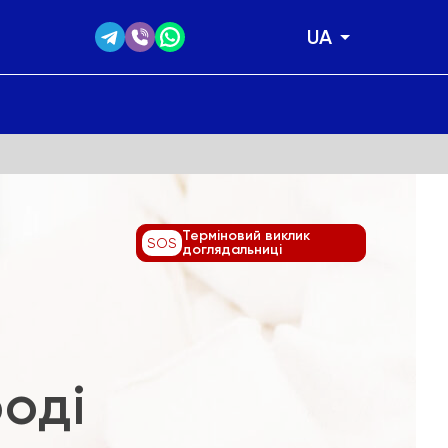
UA
Терміновий виклик
SOS
доглядальниці
оді