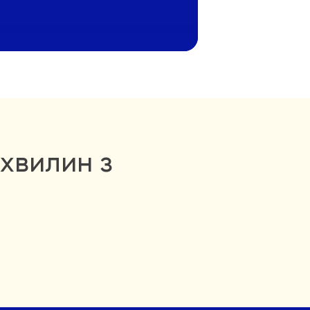
Яна
хвилин з