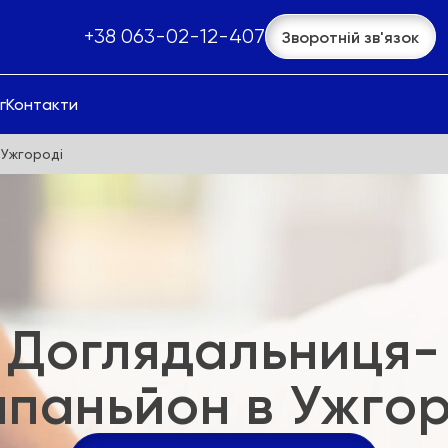
+38 063-02-12-407
Зворотній зв'язок
г
Контакти
 Ужгороді
Доглядальниця-
мпаньйон в Ужгор