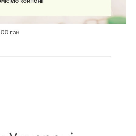
омісією компанії
200 грн