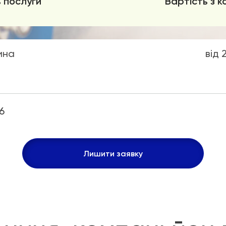
 послуги
Вартість з к
ина
від 
6
Лишити заявку